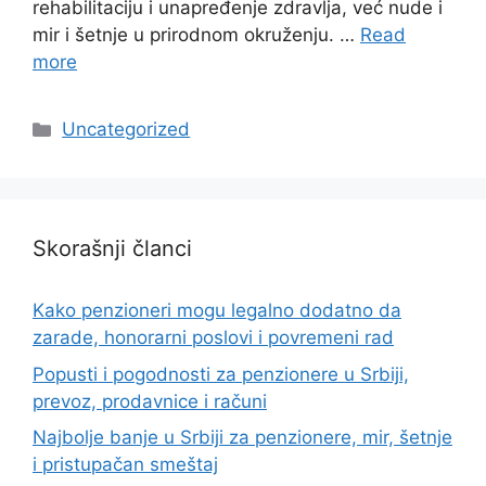
rehabilitaciju i unapređenje zdravlja, već nude i
mir i šetnje u prirodnom okruženju. …
Read
more
Categories
Uncategorized
Skorašnji članci
Kako penzioneri mogu legalno dodatno da
zarade, honorarni poslovi i povremeni rad
Popusti i pogodnosti za penzionere u Srbiji,
prevoz, prodavnice i računi
Najbolje banje u Srbiji za penzionere, mir, šetnje
i pristupačan smeštaj