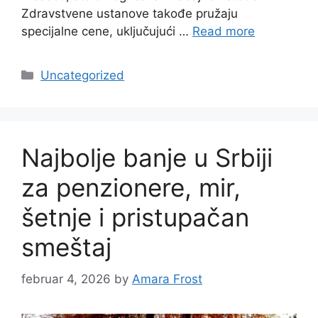
Zdravstvene ustanove takođe pružaju
specijalne cene, uključujući …
Read more
Categories
Uncategorized
Najbolje banje u Srbiji
za penzionere, mir,
šetnje i pristupačan
smeštaj
februar 4, 2026
by
Amara Frost