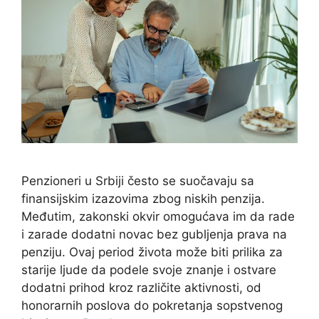
Penzioneri u Srbiji često se suočavaju sa
finansijskim izazovima zbog niskih penzija.
Međutim, zakonski okvir omogućava im da rade
i zarade dodatni novac bez gubljenja prava na
penziju. Ovaj period života može biti prilika za
starije ljude da podele svoje znanje i ostvare
dodatni prihod kroz različite aktivnosti, od
honorarnih poslova do pokretanja sopstvenog