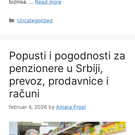
biznisa. …
Read more
Categories
Uncategorized
Popusti i pogodnosti za
penzionere u Srbiji,
prevoz, prodavnice i
računi
februar 4, 2026
by
Amara Frost