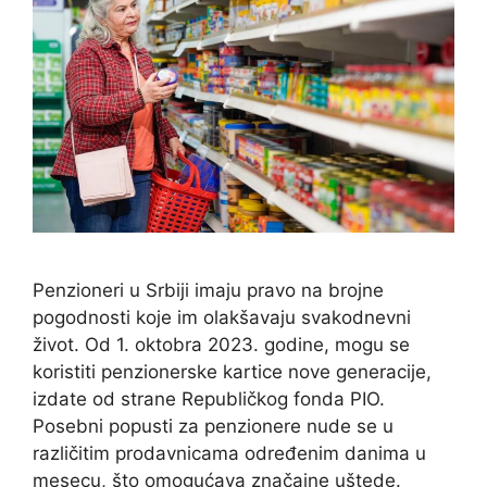
Penzioneri u Srbiji imaju pravo na brojne
pogodnosti koje im olakšavaju svakodnevni
život. Od 1. oktobra 2023. godine, mogu se
koristiti penzionerske kartice nove generacije,
izdate od strane Republičkog fonda PIO.
Posebni popusti za penzionere nude se u
različitim prodavnicama određenim danima u
mesecu, što omogućava značajne uštede.